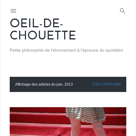
Accéder au contenu principal
OEIL-DE-
CHOUETTE
Petite philosophie de l'étonnement à l'épreuve du quotidien
Affichage des articles du juin, 2013
TOUT AFFICHER
A
r
t
i
c