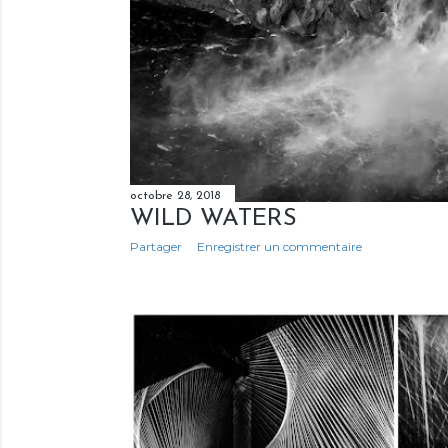
s
octobre 28, 2018
WILD WATERS
Partager
Enregistrer un commentaire