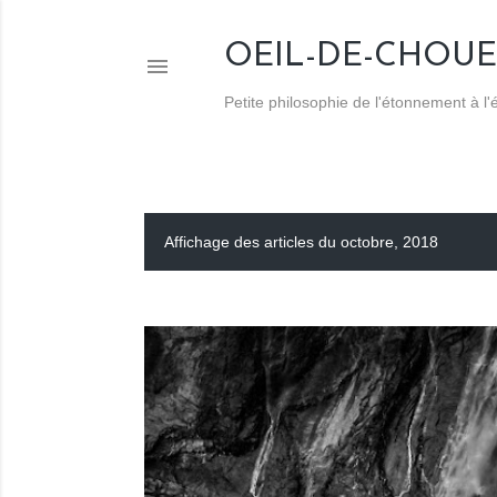
OEIL-DE-CHOUE
Petite philosophie de l'étonnement à l
Affichage des articles du octobre, 2018
A
r
t
i
c
l
e