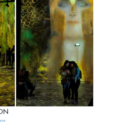
ION
ire