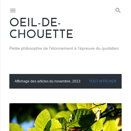
Accéder au contenu principal
OEIL-DE-
CHOUETTE
Petite philosophie de l'étonnement à l'épreuve du quotidien
Affichage des articles du novembre, 2013
TOUT AFFICHER
A
r
t
i
c