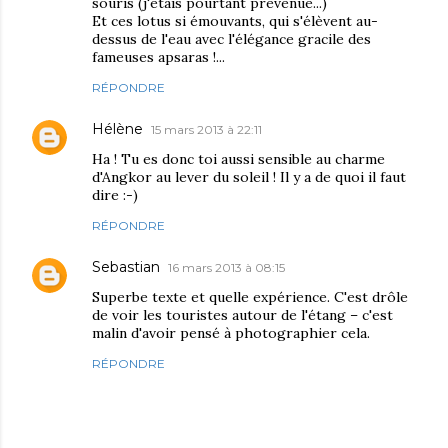
souris (j'étais pourtant prévenue...)
Et ces lotus si émouvants, qui s'élèvent au-
dessus de l'eau avec l'élégance gracile des
fameuses apsaras !...
RÉPONDRE
Hélène
15 mars 2013 à 22:11
Ha ! Tu es donc toi aussi sensible au charme
d'Angkor au lever du soleil ! Il y a de quoi il faut
dire :-)
RÉPONDRE
Sebastian
16 mars 2013 à 08:15
Superbe texte et quelle expérience. C'est drôle
de voir les touristes autour de l'étang – c'est
malin d'avoir pensé à photographier cela.
RÉPONDRE