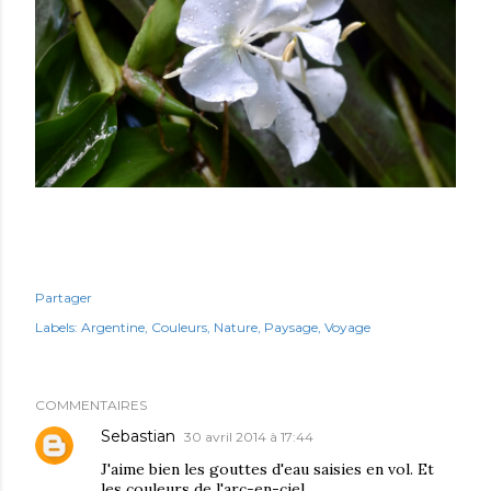
Partager
Labels:
Argentine
Couleurs
Nature
Paysage
Voyage
COMMENTAIRES
Sebastian
30 avril 2014 à 17:44
J'aime bien les gouttes d'eau saisies en vol. Et
les couleurs de l'arc-en-ciel.