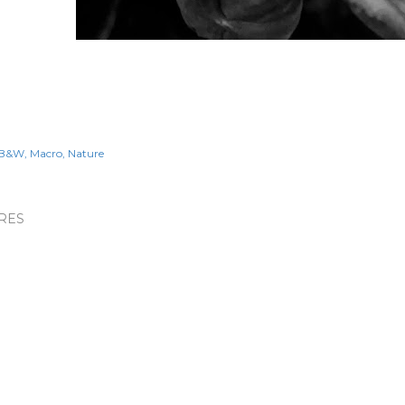
B&W
Macro
Nature
RES