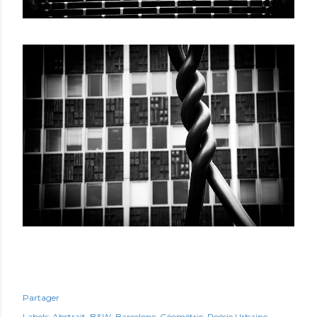
Partager
Labels:
Abstrait
B&W
Barcelone
Géométrie
Poésie Urbaine